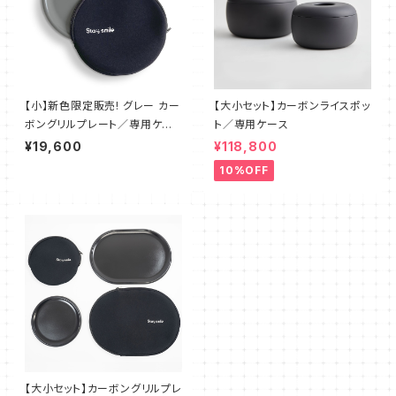
【小】新色限定販売! グレー カー
【大小セット】カーボンライスポッ
ボングリルプレート／専用ケー
ト／専用ケース
ス
¥19,600
¥118,800
10%OFF
【大小セット】カーボングリルプレ