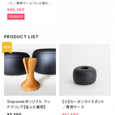
ート／専用ケース（セット割引1
0％OFF）
¥46,260
10%OFF
PRODUCT LIST
Staysmileオリジナル ウッ
【小】カーボンライスポット
ドクリップ【全ふた兼用】
／専用ケース
¥3,200
¥51,480