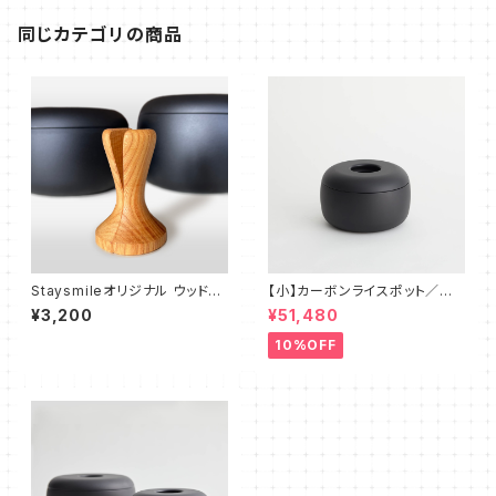
同じカテゴリの商品
Staysmileオリジナル ウッドク
【小】カーボンライスポット／専
リップ【全ふた兼用】
用ケース
¥3,200
¥51,480
10%OFF