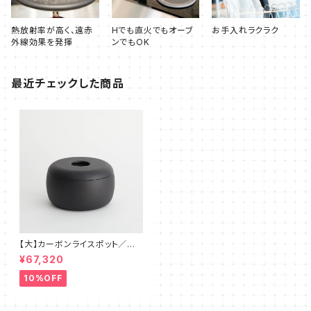
熱放射率が高く、遠赤
Hでも直火でもオーブ
お手入れラクラク
外線効果を発揮
ンでもOK
最近チェックした商品
【大】カーボンライスポット／専
用ケース
¥67,320
10%OFF